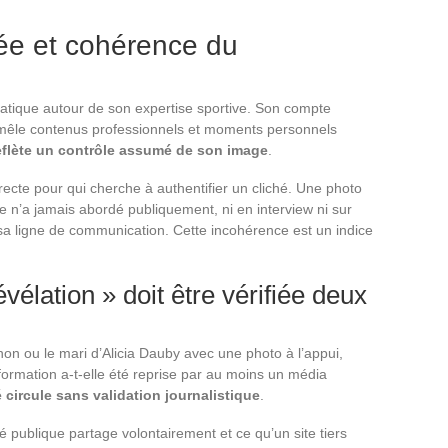
ée et cohérence du
iatique autour de son expertise sportive. Son compte
if, mêle contenus professionnels et moments personnels
eflète un contrôle assumé de son image
.
cte pour qui cherche à authentifier un cliché. Une photo
e n’a jamais abordé publiquement, ni en interview ni sur
sa ligne de communication. Cette incohérence est un indice
vélation » doit être vérifiée deux
on ou le mari d’Alicia Dauby avec une photo à l’appui,
formation a-t-elle été reprise par au moins un média
é circule sans validation journalistique
.
 publique partage volontairement et ce qu’un site tiers